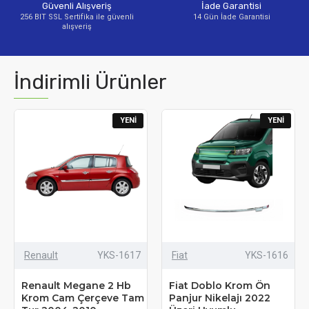
Güvenli Alışveriş
İade Garantisi
256 BIT SSL Sertifika ile güvenli
14 Gün İade Garantisi
alışveriş
İndirimli Ürünler
YENI
YENI
Renault
YKS-1617
Fiat
YKS-1616
Renault Megane 2 Hb
Fiat Doblo Krom Ön
Krom Cam Çerçeve Tam
Panjur Nikelajı 2022