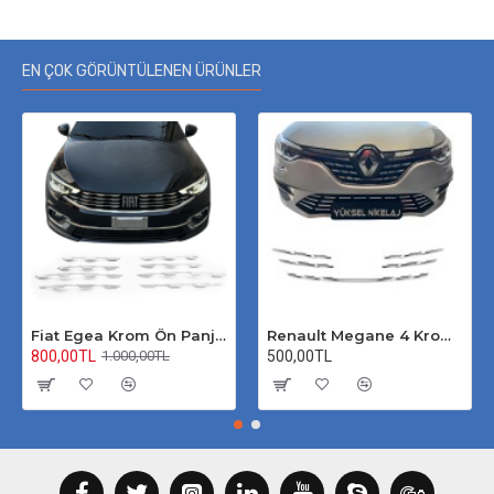
EN ÇOK GÖRÜNTÜLENEN ÜRÜNLER
Fiat Egea Krom Ön Panjur 2020 Üzeri Uyumlu
Renault Megane 4 Krom Ön Panjur 2020 Üzeri
800,00TL
500,00TL
1.000,00TL